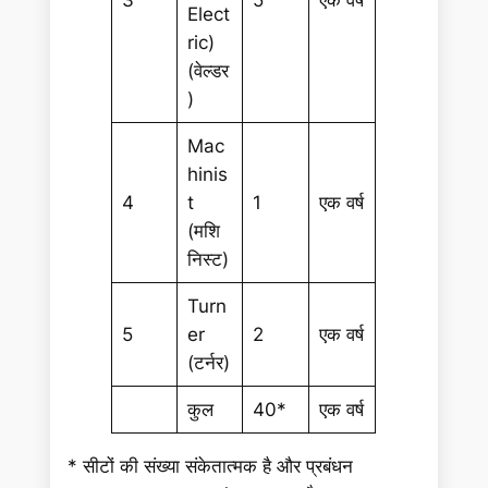
3
5
एक वर्ष
Elect
ric)
(वेल्डर
)
Mac
hinis
4
t
1
एक वर्ष
(मशि
निस्ट)
Turn
5
er
2
एक वर्ष
(टर्नर)
कुल
40*
एक वर्ष
* सीटों की संख्या संकेतात्मक है और प्रबंधन