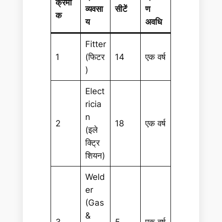
क्रमां
व्यवसा
सीटें
ण
क
य
अवधि
Fitter
1
(फिटर
14
एक वर्ष
)
Elect
ricia
n
2
18
एक वर्ष
(इले
क्ट्रि
शियन)
Weld
er
(Gas
&